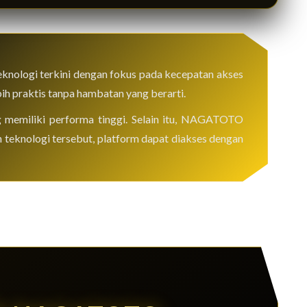
nologi terkini dengan fokus pada kecepatan akses
bih praktis tanpa hambatan yang berarti.
ng memiliki performa tinggi. Selain itu, NAGATOTO
teknologi tersebut, platform dapat diakses dengan