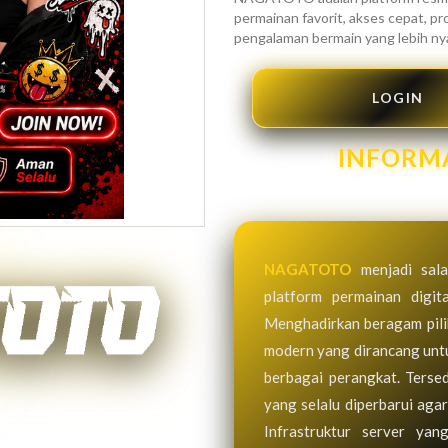
permainan favorit, akses cepat, pr
pengalaman bermain yang lebih nya
LOGIN
INFORM
NAGATOTO
menjadi sala
platform permainan digi
Menghadirkan beragam pil
modern yang dirancang unt
berbagai perangkat. Tersed
yang selalu diperbarui ag
Infrastruktur server yan