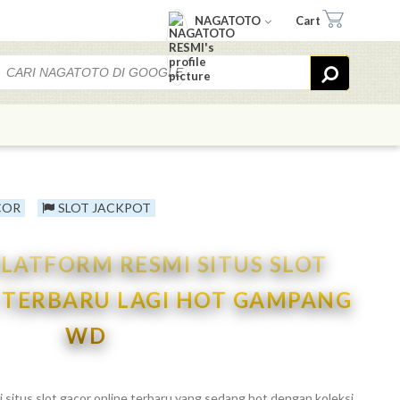
NAGATOTO
Cart
COR
SLOT JACKPOT
LATFORM RESMI SITUS SLOT
 TERBARU LAGI HOT GAMPANG
WD
itus slot gacor online terbaru yang sedang hot dengan koleksi