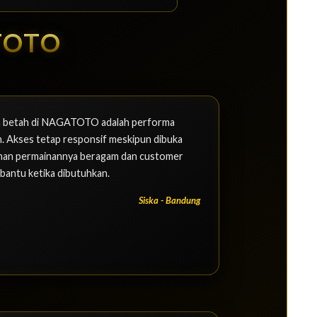
TOTO
a betah di NAGATOTO adalah performa
. Akses tetap responsif meskipun dibuka
ilihan permainannya beragam dan customer
mbantu ketika dibutuhkan.
Siska - Bandung