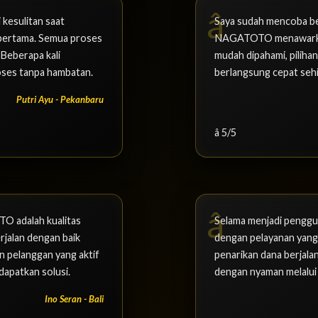
 kesulitan saat
Saya sudah mencoba b
pertama. Semua proses
NAGATOTO menawarkan 
Beberapa kali
mudah dipahami, piliha
oses tanpa hambatan.
berlangsung cepat sehin
Putri Ayu - Pekanbaru
â­ 5/5
O adalah kualitas
Selama menjadi pengg
rjalan dengan baik
dengan pelayanan yang 
n pelanggan yang aktif
penarikan dana berjalan
apatkan solusi.
dengan nyaman melalu
Ino Seran - Bali