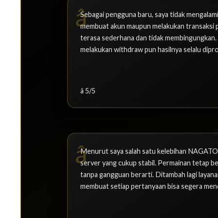
Sebagai pengguna baru, saya tidak mengalami
membuat akun maupun melakukan transaksi 
terasa sederhana dan tidak membingungkan. 
melakukan withdraw pun hasilnya selalu dipr
â­ 5/5
Menurut saya salah satu kelebihan NAGATOT
server yang cukup stabil. Permainan tetap be
tanpa gangguan berarti. Ditambah lagi layana
membuat setiap pertanyaan bisa segera mend