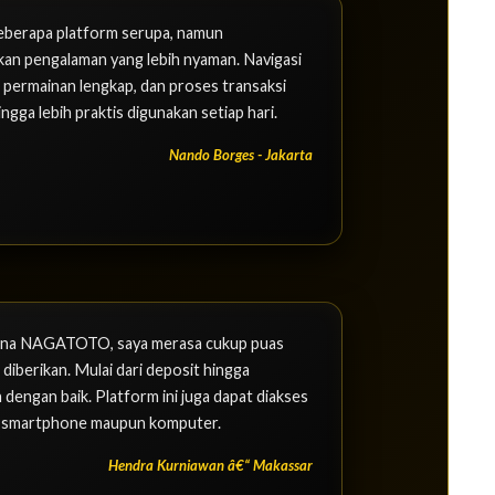
eberapa platform serupa, namun
pengalaman yang lebih nyaman. Navigasi
n permainan lengkap, dan proses transaksi
gga lebih praktis digunakan setiap hari.
Nando Borges - Jakarta
una NAGATOTO, saya merasa cukup puas
diberikan. Mulai dari deposit hingga
 dengan baik. Platform ini juga dapat diakses
i smartphone maupun komputer.
Hendra Kurniawan â€“ Makassar