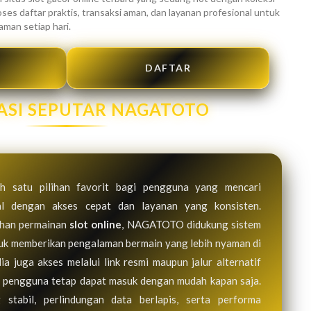
oses daftar praktis, transaksi aman, dan layanan profesional untuk
man setiap hari.
DAFTAR
ASI SEPUTAR NAGATOTO
h satu pilihan favorit bagi pengguna yang mencari
tal dengan akses cepat dan layanan yang konsisten.
ihan permainan
slot online
, NAGATOTO didukung sistem
uk memberikan pengalaman bermain yang lebih nyaman di
ia juga akses melalui link resmi maupun jalur alternatif
ar pengguna tetap dapat masuk dengan mudah kapan saja.
g stabil, perlindungan data berlapis, serta performa