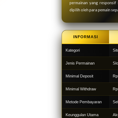
permainan yang responsi
dipilih oleh para pemain se
INFORMASI
Kategori
Sit
Jenis Permainan
Slo
Minimal Deposit
Rp
Minimal Withdraw
Rp
Metode Pembayaran
Se
Keunggulan Utama
Ak