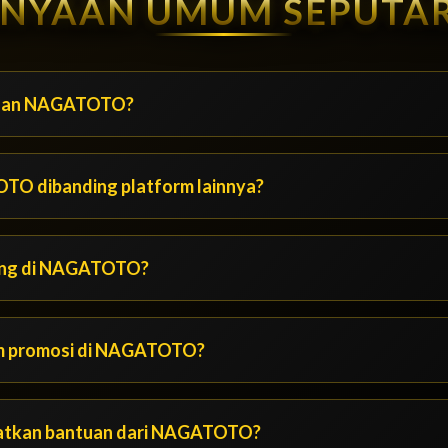
TANYAAN UMUM SEPUTA
ngan NAGATOTO?
O dibanding platform lainnya?
ung di NAGATOTO?
am promosi di NAGATOTO?
atkan bantuan dari NAGATOTO?